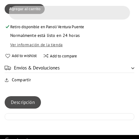
cantidad
para
Agregar al carrito
para
PURO
PURO
ES
ES
UN
Retiro disponible en
Panoli Ventura Puente
UN
NENE
Normalmente está listo en 24 horas
NENE
PZ
PZ
Ver información de la tienda
Add to wishlist
Add to compare
Envíos & Devoluciones
Compartir
Descripción