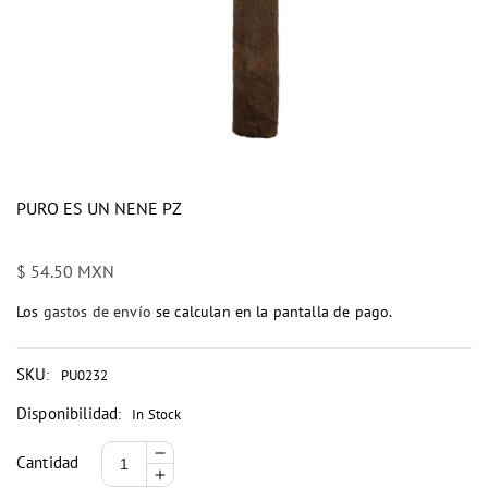
PURO ES UN NENE PZ
Precio
$ 54.50 MXN
habitual
Los
gastos de envío
se calculan en la pantalla de pago.
SKU
:
PU0232
Disponibilidad
:
In Stock
Reducir
Cantidad
Aumentar
cantidad