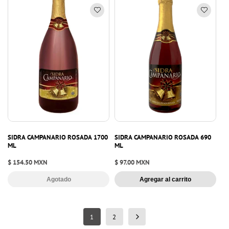
SIDRA CAMPANARIO ROSADA 1700
SIDRA CAMPANARIO ROSADA 690
ML
ML
Precio
$ 154.50 MXN
Precio
$ 97.00 MXN
habitual
habitual
Agotado
Agregar al carrito
1
2