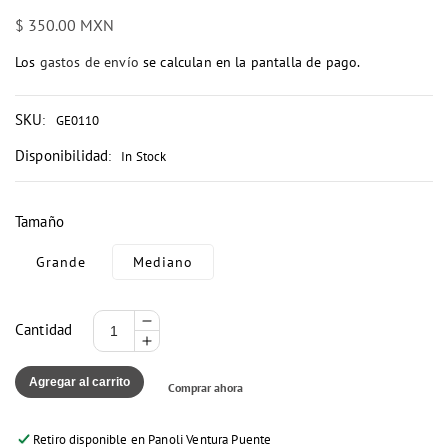
Precio
$ 350.00 MXN
habitual
Los
gastos de envío
se calculan en la pantalla de pago.
SKU
:
GE0110
Disponibilidad
:
In Stock
Tamaño
Grande
Mediano
Reducir
Cantidad
Aumentar
cantidad
cantidad
para
Agregar al carrito
Comprar ahora
para
GELATINA
GELATINA
FRUTAS
FRUTAS
GRANDE
Retiro disponible en
Panoli Ventura Puente