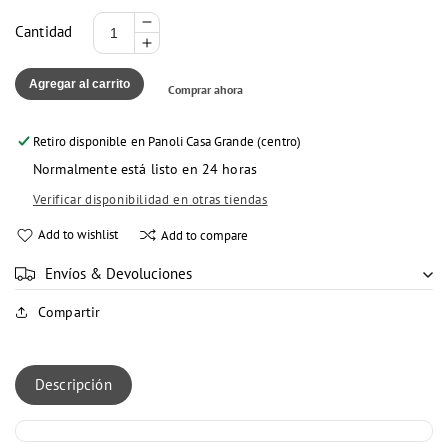
Reducir
Cantidad
Aumentar
cantidad
cantidad
para
Agregar al carrito
Comprar ahora
para
CHOCOLATE
CHOCOLATE
LINDT
LINDT
GOLD
Retiro disponible en
Panoli Casa Grande (centro)
GOLD
BAR
Normalmente está listo en 24 horas
BAR
LECHE
LECHE
AVELLANA
Verificar disponibilidad en otras tiendas
AVELLANA
300
Add to wishlist
Add to compare
300
GR
GR
Envíos & Devoluciones
Compartir
Descripción